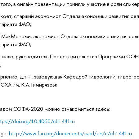
того, в онлайн презентации приняли участие в роли спике
коет, старший экономист Отдела экономики развития сел
тариата ФАО;
 МакМеноми, экономист Отдела экономики развития сель
тариата ФАО;
шкало, руководитель Представительства Программы ООН
и;
арпенко, д.т.н., заведующая Кафедрой гидрологии, гидроге
СХА им. К.А.Тимирязева.
ладом СОФА-2020 можно ознакомиться здесь:
tps://doi.org/10.4060/cb1441ru
age:
http://www.fao.org/documents/card/en/c/cb1441ru