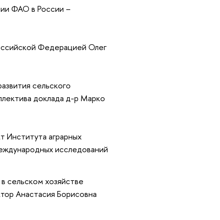
ии ФАО в России –
оссийской Федерацией Олег
азвития сельского
ллектива доклада д-р Марко
т Института аграрных
международных исследований
 в сельском хозяйстве
ктор Анастасия Борисовна