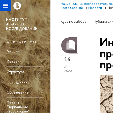
Национальный исследовательски
исследований
Новости
Ин
ИНСТИТУТ
Курс по выбору
Публикаци
АГРАРНЫХ
ИССЛЕДОВАНИЙ
Ин
ОБ ИНСТИТУТЕ
пр
Миссия
16
пр
История
дек
2020
Структура
Сотрудники
Образование
Проект
"Зеркальные
лаборатории"