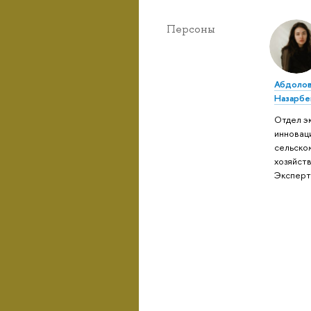
Персоны
Абдолов
Назарбе
Отдел э
инновац
сельско
хозяйств
Экспер