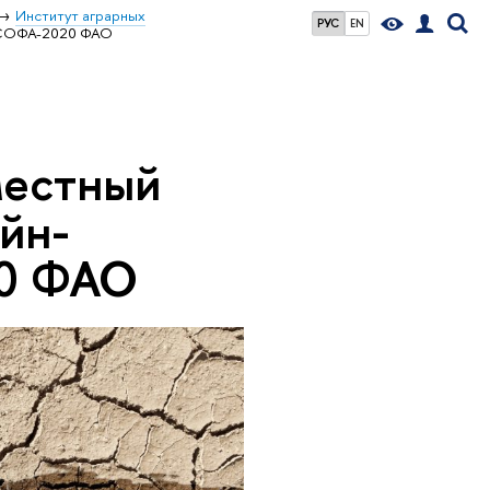
Институт аграрных
РУС
EN
и СОФА-2020 ФАО
местный
йн-
20 ФАО