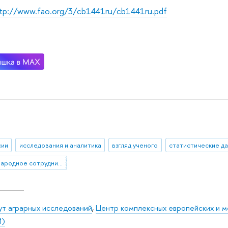
tp://www.fao.org/3/cb1441ru/cb1441ru.pdf
сии
исследования и аналитика
взгляд ученого
статистические д
международное сотрудничество
ут аграрных исследований
,
Центр комплексных европейских и 
И)