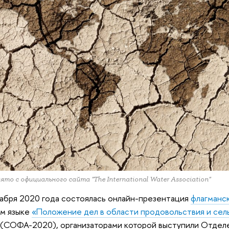
зято с официального сайта "The International Water Association"
абря 2020 года состоялась онлайн-презентация
флагманс
ом языке
«Положение дел в области продовольствия и сель
(СОФА-2020), организаторами которой выступили Отделе