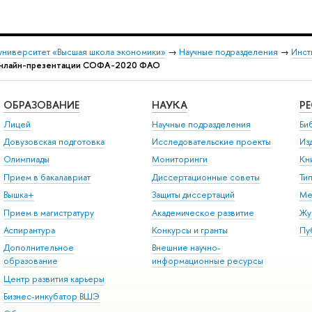
университет «Высшая школа экономики»
→
Научные подразделения
→
Инст
 онлайн-презентации СОФА-2020 ФАО
ОБРАЗОВАНИЕ
НАУКА
Р
Лицей
Научные подразделения
Би
Довузовская подготовка
Исследовательские проекты
Из
Олимпиады
Мониторинги
Кн
Прием в бакалавриат
Диссертационные советы
Ти
Вышка+
Защиты диссертаций
Ме
Прием в магистратуру
Академическое развитие
Жу
Аспирантура
Конкурсы и гранты
Пу
Дополнительное
Внешние научно-
образование
информационные ресурсы
Центр развития карьеры
Бизнес-инкубатор ВШЭ