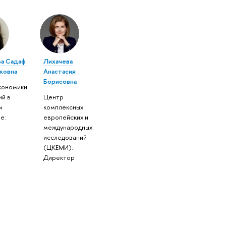
а Садаф
Лихачева
ковна
Анастасия
Борисовна
кономики
ий в
Центр
м
комплексных
е:
европейских и
т
международных
исследований
(ЦКЕМИ):
Директор