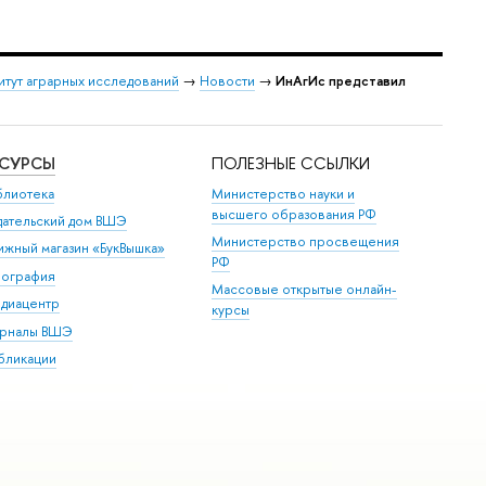
итут аграрных исследований
→
Новости
→
ИнАгИс представил
ЕСУРСЫ
ПОЛЕЗНЫЕ ССЫЛКИ
блиотека
Министерство науки и
высшего образования РФ
дательский дом ВШЭ
Министерство просвещения
ижный магазин «БукВышка»
РФ
пография
Массовые открытые онлайн-
диацентр
курсы
рналы ВШЭ
бликации