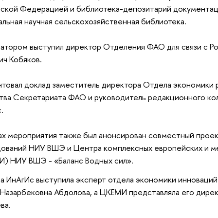
ской Федерацией и библиотека-депозитарий документац
льная научная сельскохозяйственная библиотека.
тором выступил директор Отделения ФАО для связи с Р
ч Кобяков.
товал доклад заместитель директора Отдела экономики р
тва Секретариата ФАО и руководитель редакционного ко
с.
ах мероприятия также был анонсирован совместный проек
ований НИУ ВШЭ и Центра комплексных европейских и 
) НИУ ВШЭ - «Баланс Водных сил».
а ИнАгИс выступила эксперт отдела экономики инноваций
Назарбековна Абдолова, а ЦКЕМИ представляла его дире
ва.