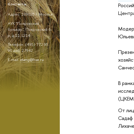
Контакты
Россий
Центра
Адрес: 109028 г. Москва
АУК "Покровский
Модера
бульвар", Покровский б-
р, д.11, L214
Юльеви
Телефон: (495) 772 95
90 доб. 27942
Презен
хозяйс
E-mail:
vtang@hse.ru
Санче
В рамк
исслед
(ЦКЕМИ
От лиц
Садаф 
Лихаче