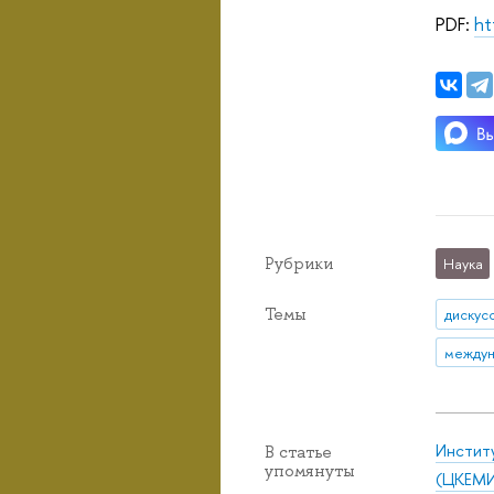
PDF:
ht
Рубрики
Наука
Темы
дискус
Инстит
В статье
упомянуты
(ЦКЕМ