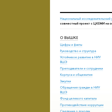
Национальный исследовательский 
совместный проект с ЦКЕМИ на
О ВЫШКЕ
Цифры и факты
Руководство и структура
Устойчивое развитие в НИУ
ВШЭ
Преподаватели и сотрудники
Корпуса и общежития
Закупки
Обращения граждан в НИУ
ВШЭ
Фонд целевого капитала
Противодействие коррупции
Сведения о доходах,