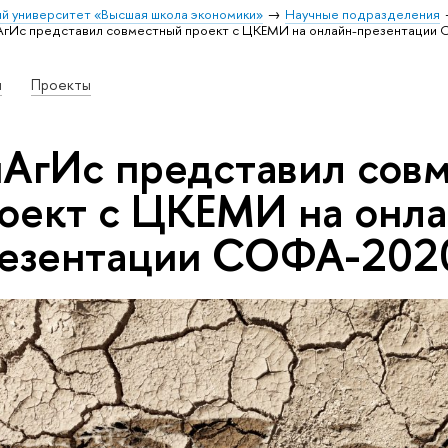
й университет «Высшая школа экономики»
Научные подразделения
АгИс представил совместный проект с ЦКЕМИ на онлайн-презентаци
и
Проекты
АгИс представил сов
оект с ЦКЕМИ на онла
езентации СОФА-20