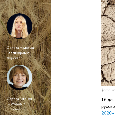
Орлова Надежда
Владимировна
Директор
фото: в
Серова Евгения
16 дек
Викторовна
русск
Основатель
2020»