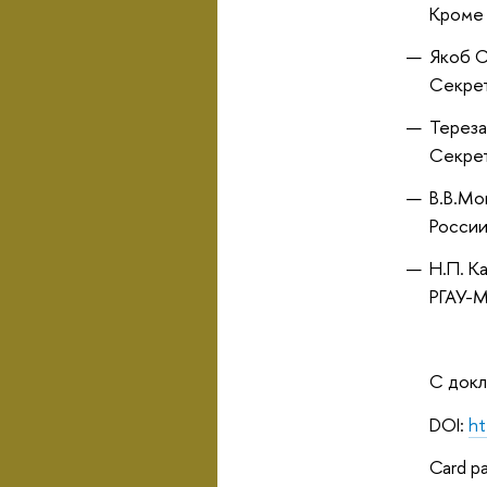
Кроме 
Якоб С
Секре
Тереза
Секре
В.В.Мо
Росси
Н.П. К
РГАУ-М
C док
DOI:
ht
Card p