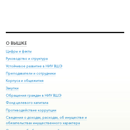
О ВЫШКЕ
ОБ
Цифры и факты
Ли
Руководство и структура
Дов
Устойчивое развитие в НИУ ВШЭ
Ол
Преподаватели и сотрудники
При
Корпуса и общежития
Вы
Закупки
При
Обращения граждан в НИУ ВШЭ
Ас
Фонд целевого капитала
До
Противодействие коррупции
Цен
Сведения о доходах, расходах, об имуществе и
Би
обязательствах имущественного характера
Об