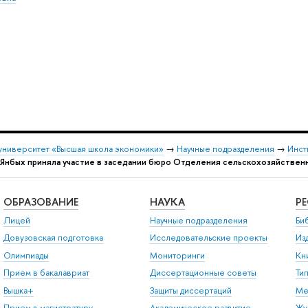
университет «Высшая школа экономики»
→
Научные подразделения
→
Инст
 Янбых приняла участие в заседании бюро Отделения сельскохозяйствен
ОБРАЗОВАНИЕ
НАУКА
Р
Лицей
Научные подразделения
Би
Довузовская подготовка
Исследовательские проекты
Из
Олимпиады
Мониторинги
Кн
Прием в бакалавриат
Диссертационные советы
Ти
Вышка+
Защиты диссертаций
Ме
Прием в магистратуру
Академическое развитие
Жу