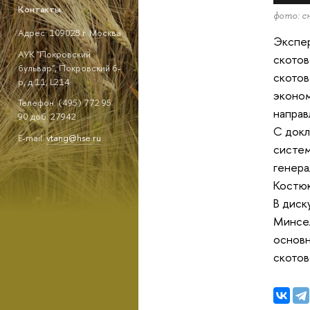
Контакты
фото: с
Адрес: 109028 г. Москва
Экспер
АУК "Покровский
скотов
бульвар", Покровский б-
скотов
р, д.11, L214
эконом
Телефон: (495) 772 95
направ
90 доб. 27942
С докл
E-mail:
vtang@hse.ru
систем
генера
Костюк
В диск
Минсел
основн
скотов