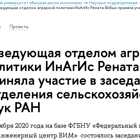
й университет «Высшая школа экономики»
Научные подразделения
едующая отделом аграрной политики ИнАгИс Рената Янбых приняла уч
и
Проекты
ведующая отделом аг
литики ИнАгИс Рената
иняла участие в засед
деления сельскохозя
ук РАН
оября 2020 года на базе ФГБНУ «Федеральный
инженерный центр ВИМ» состоялось заседан