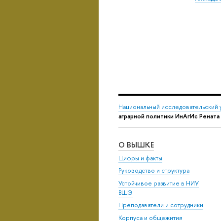
Национальный исследовательский 
аграрной политики ИнАгИс Рената
О ВЫШКЕ
Цифры и факты
Руководство и структура
Устойчивое развитие в НИУ
ВШЭ
Преподаватели и сотрудники
Корпуса и общежития