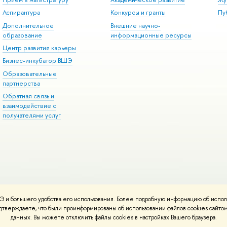
Аспирантура
Конкурсы и гранты
Пу
Дополнительное
Внешние научно-
образование
информационные ресурсы
Центр развития карьеры
Бизнес-инкубатор ВШЭ
Образовательные
партнерства
Обратная связь и
взаимодействие с
получателями услуг
 и большего удобства его использования. Более подробную информацию об испол
онтакты
Условия использования материалов
Политика конфиденциальност
подтверждаете, что были проинформированы об использовании файлов cookies сай
ботаны в
Школе дизайна НИУ ВШЭ
данных. Вы можете отключить файлы cookies в настройках Вашего браузера.