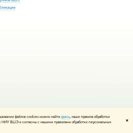
бликации
ьзовании файлов cookies можно найти
здесь
, наши правила обработки
и
Карта сайта
Редактору
✖
том НИУ ВШЭ и согласны с нашими правилами обработки персональных