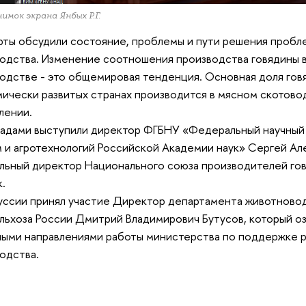
нимок экрана Янбых Р.Г.
ты обсудили состояние, проблемы и пути решения пробл
одства. Изменение соотношения производства говядины 
одстве - это общемировая тенденция. Основная доля говя
ически развитых странах производится в мясном скотовод
лении.
адами выступили директор ФГБНУ «Федеральный научный
 и агротехнологий Российской Академии наук» Сергей А
льный директор Национального союза производителей го
.
уссии принял участие Директор департамента животново
ьхоза России Дмитрий Владимирович Бутусов, который оз
ыми направлениями работы министерства по поддержке 
одства.