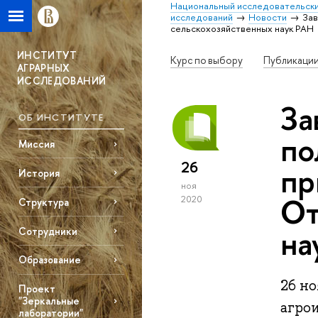
Национальный исследовательски
исследований
Новости
Зав
сельскохозяйственных наук РАН
ИНСТИТУТ
Курс по выбору
Публикаци
АГРАРНЫХ
ИССЛЕДОВАНИЙ
За
ОБ ИНСТИТУТЕ
по
Миссия
26
пр
История
ноя
От
2020
Структура
на
Сотрудники
Образование
26 н
Проект
"Зеркальные
агро
лаборатории"