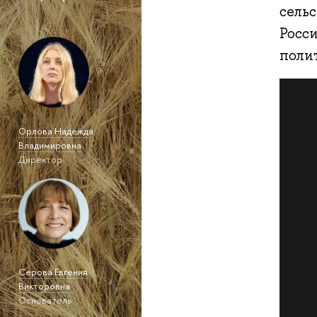
сель
Росс
поли
Орлова Надежда
Владимировна
Директор
Серова Евгения
Викторовна
Основатель