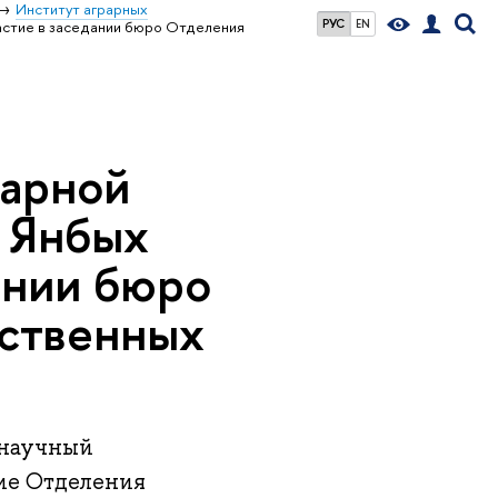
Институт аграрных
РУС
EN
астие в заседании бюро Отделения
рарной
 Янбых
ании бюро
йственных
 научный
ие Отделения