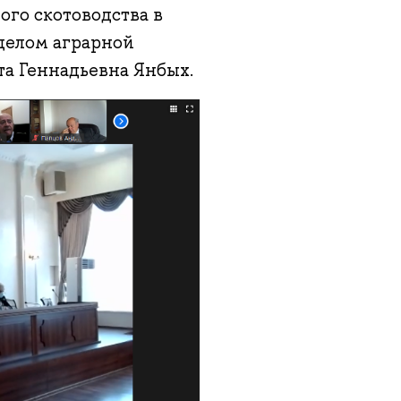
ого скотоводства в
тделом аграрной
а Геннадьевна Янбых.