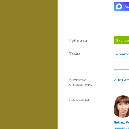
Рубрики
Экспер
Темы
монито
Инстит
В статье
упомянуты
Персоны
Янбых Р
Геннадь