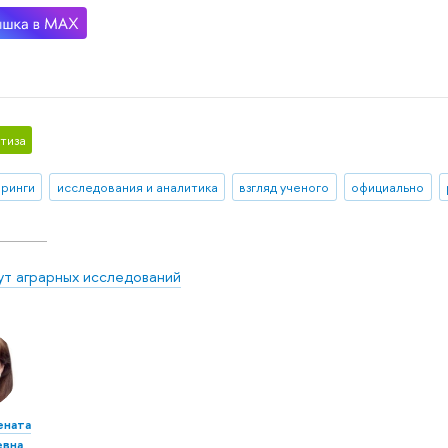
тиза
ринги
исследования и аналитика
взгляд ученого
официально
ут аграрных исследований
ената
евна