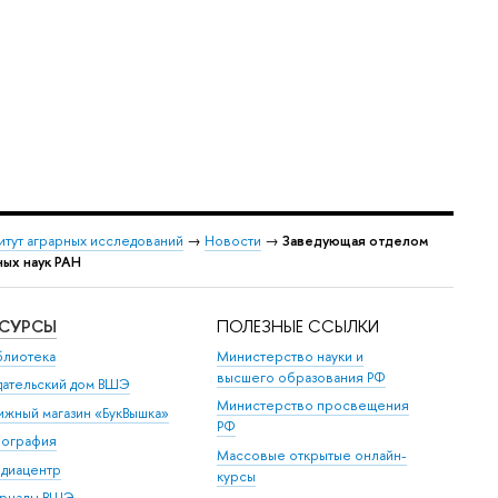
итут аграрных исследований
→
Новости
→
Заведующая отделом
ных наук РАН
ЕСУРСЫ
ПОЛЕЗНЫЕ ССЫЛКИ
блиотека
Министерство науки и
высшего образования РФ
дательский дом ВШЭ
Министерство просвещения
ижный магазин «БукВышка»
РФ
пография
Массовые открытые онлайн-
диацентр
курсы
рналы ВШЭ