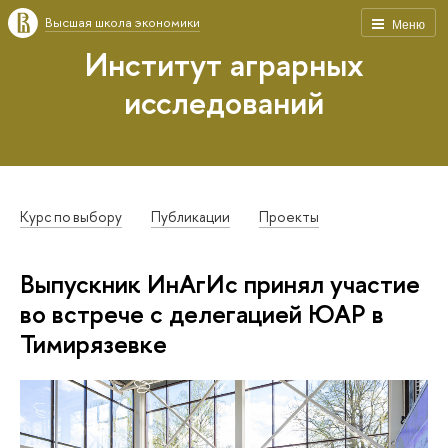
Высшая школа экономики
Меню
Институт аграрных
исследований
Курс по выбору
Публикации
Проекты
Выпускник ИнАгИс принял участие
во встрече с делегацией ЮАР в
Тимирязевке