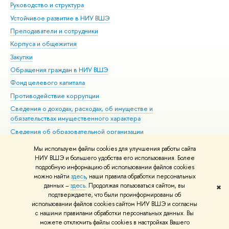
Руководство и структура
Дов
Устойчивое развитие в НИУ ВШЭ
Ол
Преподаватели и сотрудники
При
Корпуса и общежития
Вы
Закупки
При
Обращения граждан в НИУ ВШЭ
Ас
Фонд целевого капитала
До
Противодействие коррупции
Цен
Сведения о доходах, расходах, об имуществе и
Би
обязательствах имущественного характера
Об
Сведения об образовательной организации
Обр
Людям с ограниченными возможностями здоровья
Мы используем файлы cookies для улучшения работы сайта
Единая платежная страница
НИУ ВШЭ и большего удобства его использования. Более
подробную информацию об использовании файлов cookies
Работа в Вышке
можно найти
здесь
, наши правила обработки персональных
данных –
здесь
. Продолжая пользоваться сайтом, вы
✖
Редактору
подтверждаете, что были проинформированы об
© НИУ ВШЭ 1993–2026
Адреса и контакты
Условия использования
использовании файлов cookies сайтом НИУ ВШЭ и согласны
с нашими правилами обработки персональных данных. Вы
материалов
Политика конфиденциальности
Карта сайта
можете отключить файлы cookies в настройках Вашего
Шрифты HSE Sans и HSE Slab разработаны в
Школе дизайна НИУ ВШЭ