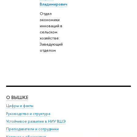
Владимирович
Отдел
экономики
инноваций в
сельском
хозяйстве:
Заведующий
отделом
О ВЫШКЕ
ОБ
Цифры и факты
Ли
Руководство и структура
Дов
Устойчивое развитие в НИУ ВШЭ
Ол
Преподаватели и сотрудники
При
Корпуса и общежития
Вы