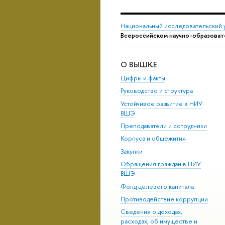
Национальный исследовательский 
Всероссийском научно-образоват
О ВЫШКЕ
Цифры и факты
Руководство и структура
Устойчивое развитие в НИУ
ВШЭ
Преподаватели и сотрудники
Корпуса и общежития
Закупки
Обращения граждан в НИУ
ВШЭ
Фонд целевого капитала
Противодействие коррупции
Сведения о доходах,
расходах, об имуществе и