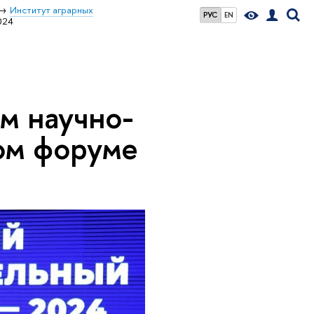
Институт аграрных
РУС
EN
024
м научно-
ом форуме