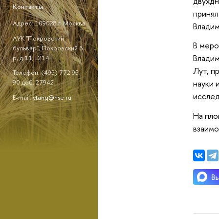
двухдн
Контакты
принял
Адрес: 109028 г. Москва
Владим
АУК "Покровский
В меро
бульвар", Покровский б-
Владим
р, д.11, L214
Лут, п
Телефон: (495) 772 95
науки 
90 доб. 27942
исслед
E-mail:
vtang@hse.ru
На пло
взаимо