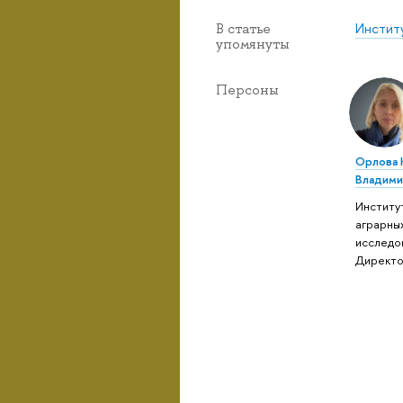
Инстит
В статье
упомянуты
Персоны
Орлова
Владими
Институ
аграрны
исследо
Директ