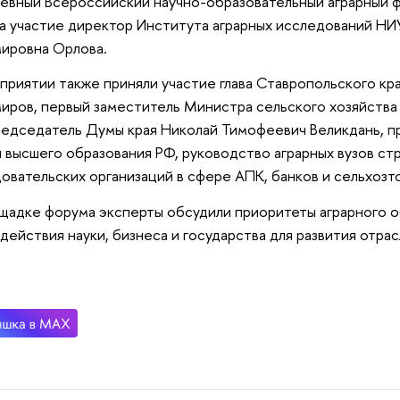
евный Всероссийский научно-образовательный аграрный 
а участие директор Института аграрных исследований 
ировна Орлова.
приятии также приняли участие глава Ставропольского кр
иров, первый заместитель Министра сельского хозяйства
редседатель Думы края Николай Тимофеевич Великдань, 
и высшего образования РФ, руководство аграрных вузов ст
овательских организаций в сфере АПК, банков и сельхоз
щадке форума эксперты обсудили приоритеты аграрного о
действия науки, бизнеса и государства для развития отрас