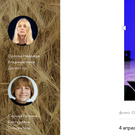
Орлова Надежда
Владимировна
Директор
фото: О
Серова Евгения
Викторовна
4 апре
Основатель