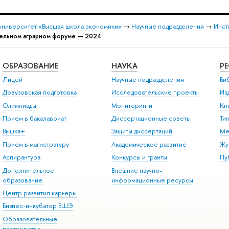
университет «Высшая школа экономики»
→
Научные подразделения
→
Инст
ельном аграрном форуме — 2024
ОБРАЗОВАНИЕ
НАУКА
Р
Лицей
Научные подразделения
Би
Довузовская подготовка
Исследовательские проекты
Из
Олимпиады
Мониторинги
Кн
Прием в бакалавриат
Диссертационные советы
Ти
Вышка+
Защиты диссертаций
Ме
Прием в магистратуру
Академическое развитие
Жу
Аспирантура
Конкурсы и гранты
Пу
Дополнительное
Внешние научно-
образование
информационные ресурсы
Центр развития карьеры
Бизнес-инкубатор ВШЭ
Образовательные
партнерства