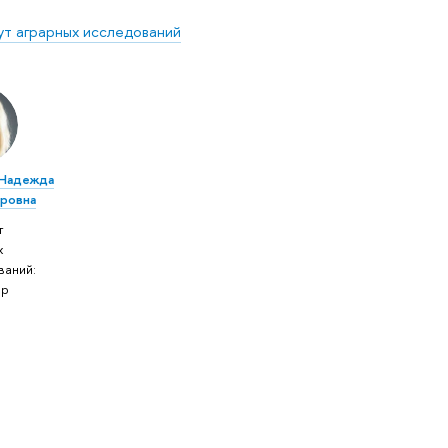
ут аграрных исследований
 Надежда
ровна
т
х
ваний:
ор