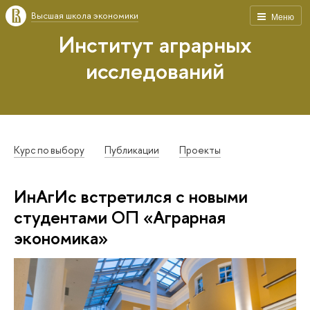
Высшая школа экономики
Меню
Институт аграрных
исследований
Курс по выбору
Публикации
Проекты
ИнАгИс встретился с новыми
студентами ОП «Аграрная
экономика»