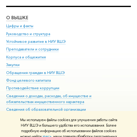
О ВЫШКЕ
ОБ
Цифры и факты
Ли
Руководство и структура
Дов
Устойчивое развитие в НИУ ВШЭ
Ол
Преподаватели и сотрудники
При
Корпуса и общежития
Вы
Закупки
При
Обращения граждан в НИУ ВШЭ
Ас
Фонд целевого капитала
До
Противодействие коррупции
Цен
Сведения о доходах, расходах, об имуществе и
Би
обязательствах имущественного характера
Об
Сведения об образовательной организации
Обр
Людям с ограниченными возможностями здоровья
Мы используем файлы cookies для улучшения работы сайта
Единая платежная страница
НИУ ВШЭ и большего удобства его использования. Более
подробную информацию об использовании файлов cookies
Работа в Вышке
можно найти
здесь
, наши правила обработки персональных