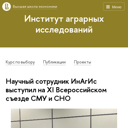
Высшая школа экономики
Меню
Институт аграрных
исследований
Курс по выбору
Публикации
Проекты
Научный сотрудник ИнАгИс
выступил на XI Всероссийском
съезде СМУ и СНО