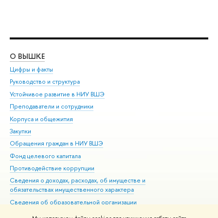
О ВЫШКЕ
ОБ
Цифры и факты
Ли
Руководство и структура
Дов
Устойчивое развитие в НИУ ВШЭ
Ол
Преподаватели и сотрудники
При
Корпуса и общежития
Вы
Закупки
При
Обращения граждан в НИУ ВШЭ
Ас
Фонд целевого капитала
До
Противодействие коррупции
Цен
Сведения о доходах, расходах, об имуществе и
Би
обязательствах имущественного характера
Об
Сведения об образовательной организации
Обр
Людям с ограниченными возможностями здоровья