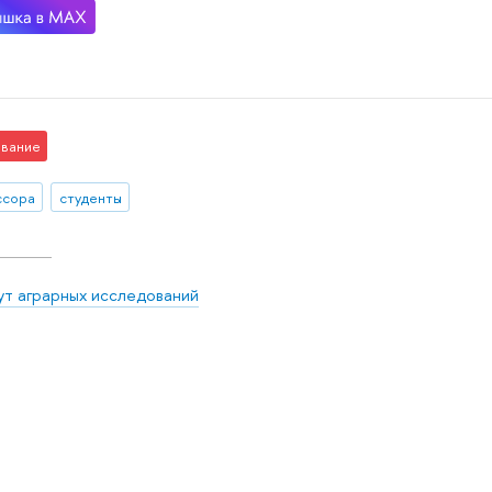
вание
ссора
студенты
ут аграрных исследований