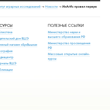
итут аграрных исследований
→
Новости
→
ИнАгИс провел первую
ЕСУРСЫ
ПОЛЕЗНЫЕ ССЫЛКИ
блиотека
Министерство науки и
высшего образования РФ
дательский дом ВШЭ
Министерство просвещения
ижный магазин «БукВышка»
РФ
пография
Массовые открытые онлайн-
диацентр
курсы
рналы ВШЭ
бликации