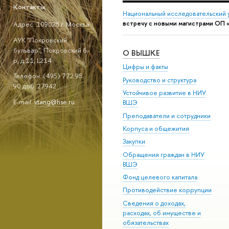
Контакты
Национальный исследовательский 
встречу с новыми магистрами ОП 
Адрес: 109028 г. Москва
АУК "Покровский
бульвар", Покровский б-
О ВЫШКЕ
р, д.11, L214
Цифры и факты
Телефон: (495) 772 95
Руководство и структура
90 доб. 27942
Устойчивое развитие в НИУ
E-mail:
vtang@hse.ru
ВШЭ
Преподаватели и сотрудники
Корпуса и общежития
Закупки
Обращения граждан в НИУ
ВШЭ
Фонд целевого капитала
Противодействие коррупции
Сведения о доходах,
расходах, об имуществе и
обязательствах