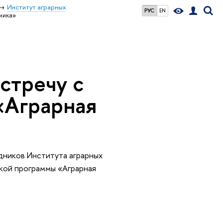
Институт аграрных
РУС
EN
мика»
стречу с
«Аграрная
удников Института аграрных
кой программы «Аграрная