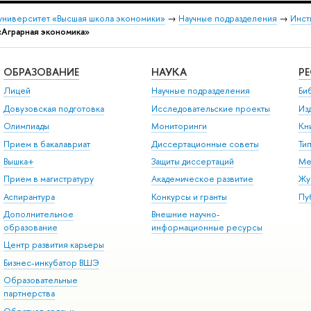
университет «Высшая школа экономики»
→
Научные подразделения
→
Инст
«Аграрная экономика»
ОБРАЗОВАНИЕ
НАУКА
Р
Лицей
Научные подразделения
Би
Довузовская подготовка
Исследовательские проекты
Из
Олимпиады
Мониторинги
Кн
Прием в бакалавриат
Диссертационные советы
Ти
Вышка+
Защиты диссертаций
Ме
Прием в магистратуру
Академическое развитие
Жу
Аспирантура
Конкурсы и гранты
Пу
Дополнительное
Внешние научно-
образование
информационные ресурсы
Центр развития карьеры
Бизнес-инкубатор ВШЭ
Образовательные
партнерства