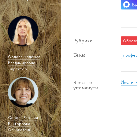
Рубрики
Образо
Темы
профе
Орлова Надежда
Владимировна
Директор
Инстит
В статье
упомянуты
Серова Евгения
Викторовна
Основатель