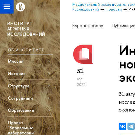
Национальный исследовательски
исследований
Новости
ИнА
ИНСТИТУТ
Курс по выбору
Публикаци
АГРАРНЫХ
ИССЛЕДОВАНИЙ
Ин
ОБ ИНСТИТУТЕ
но
Миссия
31
эк
История
авг
2022
Структура
31 авг
Сотрудники
исслед
эконом
Образование
Проект
"Зеркальные
лаборатории"