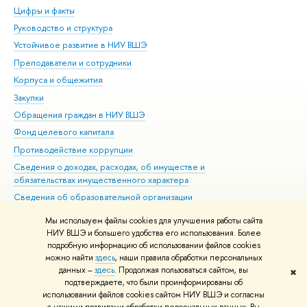
Цифры и факты
Ли
Руководство и структура
Дов
Устойчивое развитие в НИУ ВШЭ
Ол
Преподаватели и сотрудники
При
Корпуса и общежития
Вы
Закупки
При
Обращения граждан в НИУ ВШЭ
Ас
Фонд целевого капитала
До
Противодействие коррупции
Цен
Сведения о доходах, расходах, об имуществе и
Би
обязательствах имущественного характера
Об
Сведения об образовательной организации
Обр
Людям с ограниченными возможностями здоровья
Мы используем файлы cookies для улучшения работы сайта
Единая платежная страница
НИУ ВШЭ и большего удобства его использования. Более
подробную информацию об использовании файлов cookies
Работа в Вышке
можно найти
здесь
, наши правила обработки персональных
данных –
здесь
. Продолжая пользоваться сайтом, вы
✖
Редактору
подтверждаете, что были проинформированы об
© НИУ ВШЭ 1993–2026
Адреса и контакты
Условия использования
использовании файлов cookies сайтом НИУ ВШЭ и согласны