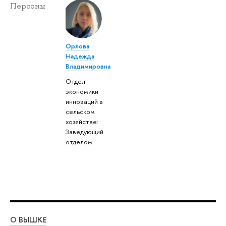
Персоны
Орлова
Надежда
Владимировна
Отдел
экономики
инноваций в
сельском
хозяйстве:
Заведующий
отделом
О ВЫШКЕ
ОБ