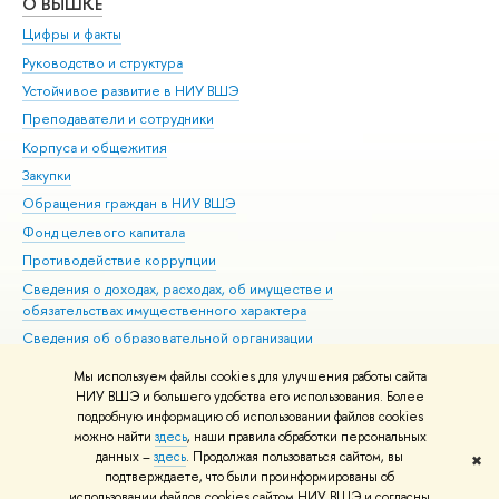
О ВЫШКЕ
ОБ
Цифры и факты
Ли
Руководство и структура
Дов
Устойчивое развитие в НИУ ВШЭ
Ол
Преподаватели и сотрудники
При
Корпуса и общежития
Вы
Закупки
При
Обращения граждан в НИУ ВШЭ
Ас
Фонд целевого капитала
До
Противодействие коррупции
Цен
Сведения о доходах, расходах, об имуществе и
Би
обязательствах имущественного характера
Об
Сведения об образовательной организации
Обр
Людям с ограниченными возможностями здоровья
Мы используем файлы cookies для улучшения работы сайта
Единая платежная страница
НИУ ВШЭ и большего удобства его использования. Более
подробную информацию об использовании файлов cookies
Работа в Вышке
можно найти
здесь
, наши правила обработки персональных
данных –
здесь
. Продолжая пользоваться сайтом, вы
✖
Редактору
подтверждаете, что были проинформированы об
© НИУ ВШЭ 1993–2026
Адреса и контакты
Условия использования
использовании файлов cookies сайтом НИУ ВШЭ и согласны