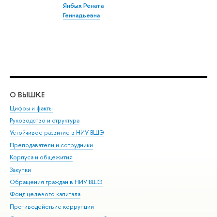
Янбых Рената
Геннадьевна
О ВЫШКЕ
ОБ
Цифры и факты
Ли
Руководство и структура
Дов
Устойчивое развитие в НИУ ВШЭ
Ол
Преподаватели и сотрудники
При
Корпуса и общежития
Вы
Закупки
При
Обращения граждан в НИУ ВШЭ
Ас
Фонд целевого капитала
До
Противодействие коррупции
Цен