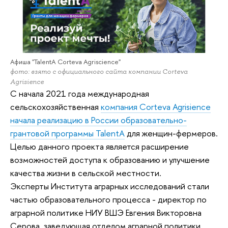
Афиша "TalentA Corteva Agriscience"
фото: взято с официального сайта компании Corteva
Agrisience
С начала 2021 года международная
сельскохозяйственная
компания Corteva Agrisience
начала реализацию в России образовательно-
грантовой программы TalentA
для женщин-фермеров.
Целью данного проекта является расширение
возможностей доступа к образованию и улучшение
качества жизни в сельской местности.
Эксперты Института аграрных исследований стали
частью образовательного процесса - директор по
аграрной политике НИУ ВШЭ Евгения Викторовна
Серова, заведующая отделом аграрной политики