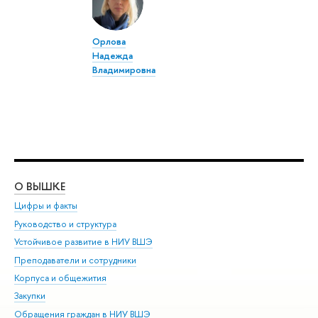
Орлова
Надежда
Владимировна
О ВЫШКЕ
ОБ
Цифры и факты
Ли
Руководство и структура
Дов
Устойчивое развитие в НИУ ВШЭ
Ол
Преподаватели и сотрудники
При
Корпуса и общежития
Вы
Закупки
При
Обращения граждан в НИУ ВШЭ
Ас