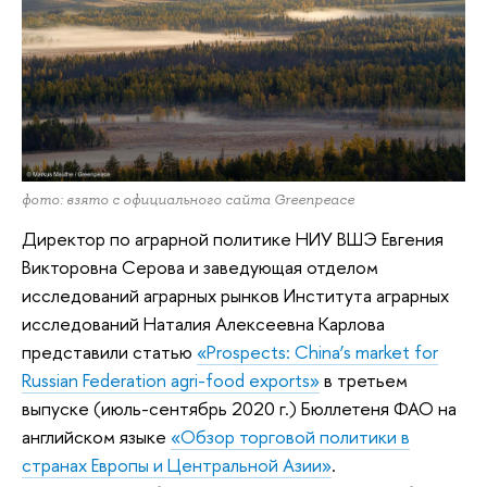
фото: взято с официального сайта Greenpeace
Директор по аграрной политике НИУ ВШЭ Евгения
Викторовна Серова и заведующая отделом
исследований аграрных рынков Института аграрных
исследований Наталия Алексеевна Карлова
представили статью
«Prospects: China’s market for
Russian Federation agri-food exports»
в третьем
выпуске (июль-сентябрь 2020 г.) Бюллетеня ФАО на
английском языке
«Обзор торговой политики в
странах Европы и Центральной Азии»
.