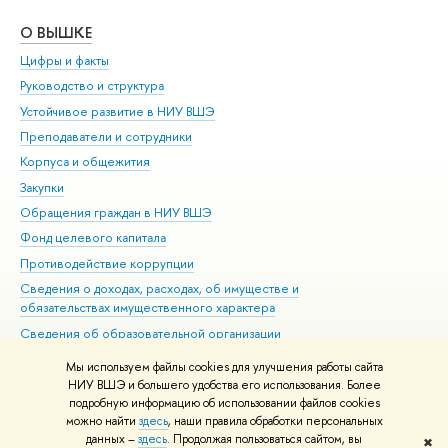
О ВЫШКЕ
ОБ
Цифры и факты
Ли
Руководство и структура
Дов
Устойчивое развитие в НИУ ВШЭ
Ол
Преподаватели и сотрудники
При
Корпуса и общежития
Вы
Закупки
При
Обращения граждан в НИУ ВШЭ
Ас
Фонд целевого капитала
До
Противодействие коррупции
Цен
Сведения о доходах, расходах, об имуществе и
Би
обязательствах имущественного характера
Об
Сведения об образовательной организации
Обр
Людям с ограниченными возможностями здоровья
Мы используем файлы cookies для улучшения работы сайта
Единая платежная страница
НИУ ВШЭ и большего удобства его использования. Более
подробную информацию об использовании файлов cookies
Работа в Вышке
можно найти
здесь
, наши правила обработки персональных
данных –
здесь
. Продолжая пользоваться сайтом, вы
✖