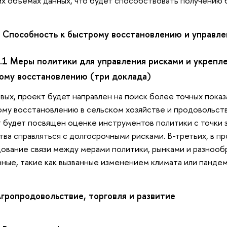
х объемах данных, что будет способствовать получению б
.3 Способность к быстрому восстановлению и управл
.3.1 Меры политики для управления рисками и укрепл
ому восстановлению (три доклада)
вых, проект будет направлен на поиск более точных пока
му восстановлению в сельском хозяйстве и продовольств
 будет посвящен оценке инструментов политики с точки 
тва справляться с долгосрочными рисками. В-третьих, в п
ование связи между мерами политики, рынками и разнооб
ные, такие как вызванные изменением климата или панде
 Агропродовольствие, торговля и развитие