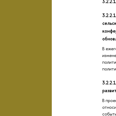
3.2.2
3.2.2
сельс
конфе
обнов
В ежег
измене
полити
полити
3.2.2
разви
В прое
относи
событи