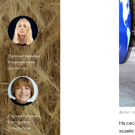
Орлова Надежда
Владимировна
Директор
фото: с
Серова Евгения
Викторовна
На сес
Основатель
хозяйс