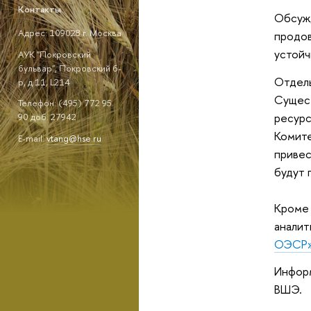
Контакты
Обсужд
Адрес: 109028 г. Москва
продов
устойч
АУК "Покровский
бульвар", Покровский б-
Отдель
р, д.11, L214
Сущест
Телефон: (495) 772 95
ресурс
90 доб. 27942
Комите
E-mail:
vtang@hse.ru
привес
будут 
Кроме 
аналит
ОЭСР
Информ
ВШЭ.