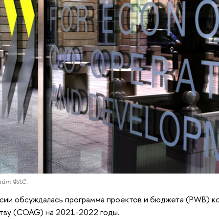
айт ФАС.
сии обсуждалась программа проектов и бюджета (PWB) к
тву (COAG) на 2021-2022 годы.