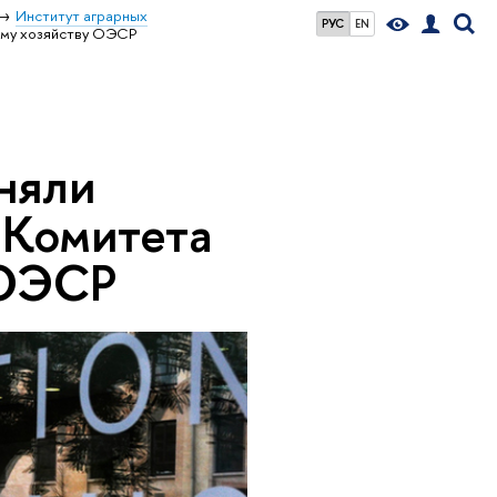
Институт аграрных
РУС
EN
ому хозяйству ОЭСР
няли
 Комитета
 ОЭСР