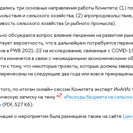
ались три основных направления работы Комитета: (1) по
ольствия и сельского хозяйства; (2) агропродовольствие, 
ивость сельского хозяйства (и рыбного промысла).
но обсуждался вопрос влияния пандемии на развитие рынк
вует вероятность, что в дальнейшем потребуется перена
ов в PWB 2021-22 на исследования, связанные с COVID-19
та изменятся в связи с неожиданными экономическими о
ти к тому, что некоторые проекты, которые должны заверш
перенесены на следующие два года или вовсе прекращен
того, по итогам онлайн-сессии Комитета эксперт ИнАгИс 
ическую записку на тему
«Расходы бюджета на сельское
»
(PDF, 527 Кб).
ация о мероприятии была размещена также на сайте
Цен