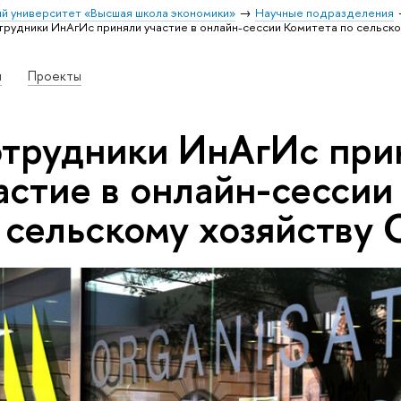
й университет «Высшая школа экономики»
Научные подразделения
рудники ИнАгИс приняли участие в онлайн-сессии Комитета по сельск
и
Проекты
трудники ИнАгИс при
астие в онлайн-сессии
 сельскому хозяйству