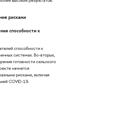
олее высоких результатов.
ение рисками
ения способности к
зателей способности к
енных системах. Во-вторых,
зрения готовности сельского
роекте начнется
разными рисками, включая
мией COVID-19.