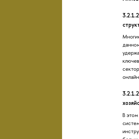
3.2.1
струк
Многие
данном
удержа
ключев
сектор
онлайн
3.2.1
хозяй
В этом
систем
инстру