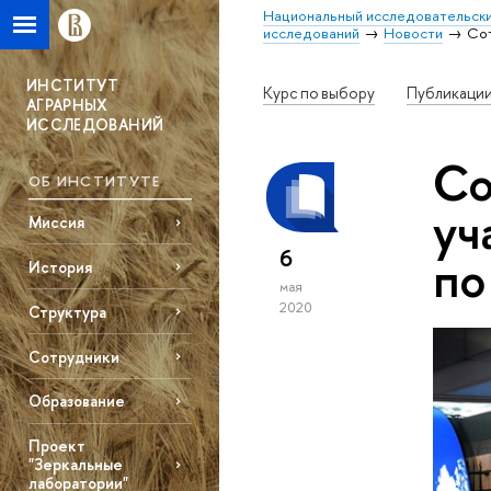
Национальный исследовательски
исследований
Новости
Сот
ИНСТИТУТ
Курс по выбору
Публикаци
АГРАРНЫХ
ИССЛЕДОВАНИЙ
Со
ОБ ИНСТИТУТЕ
уч
Миссия
6
по
История
мая
2020
Структура
Сотрудники
Образование
Проект
"Зеркальные
лаборатории"