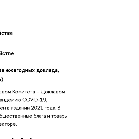
йства
яйстве
два ежегодных доклада,
m)
ладом Комитета – Докладом
 пандемию COVID-19,
н в издании 2021 года. В
общественные блага и товары
секторе.