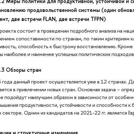
.1.2 Меры политики для продуктивной, устойчивой и 
ановлению продовольственной системы (один обнов
ент, две встречи FLAN, две встречи TFPN)
роекта состоит в проведении подробного анализа на наци
ением сопоставимости по странам, по таким критериям к
ивость, способность к быстрому восстановлению. Кроме 
ы наиболее и наименее успешных политических подходов
1.3 Обзоры стран
 года данный проект осуществляется уже в 12 странах. Д
ается в привлечении новых стран. Основная задача – опре
е подойдут наилучшим образом в зависимости от особенн
вышения продуктивности, устойчивости и способности к
 секторе. Одним из кандидатов на 2021-22 гг. является Е
ации и структурные изменения