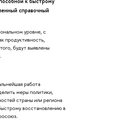
способной к быстрому
ленный справочный
ональном уровне, с
ак продуктивность,
того, будут выявлены
.
альнейшая работа
делить меры политики,
остей страны или региона
 быстрому восстановлению в
вросоюз.