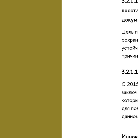
3.2.1
восст
докум
Цель п
сохран
устойч
причин
3.2.1.
С 2015
заключ
которы
для по
данном
Иннов