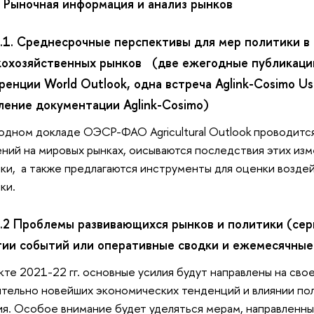
.1 Рыночная информация и анализ рынков
.1.1. Среднесрочные перспективы для мер политики в
кохозяйственных рынков (две ежегодные публикаци
ренции World Outlook, одна встреча Aglink-Cosimo Us
ление документации Aglink-Cosimo)
одном докладе ОЭСР-ФАО Agricultural Outlook проводитс
ний на мировых рынках, оисываются последствия этих из
ки, а также предлагаются инструменты для оценки воздей
ки.
.1.2 Проблемы развивающихся рынков и политики (сер
тии событий или оперативные сводки и ежемесячные
кте 2021-22 гг. основные усилия будут направлены на св
тельно новейших экономических тенденций и влиянии по
я. Особое внимание будет уделяться мерам, направленны