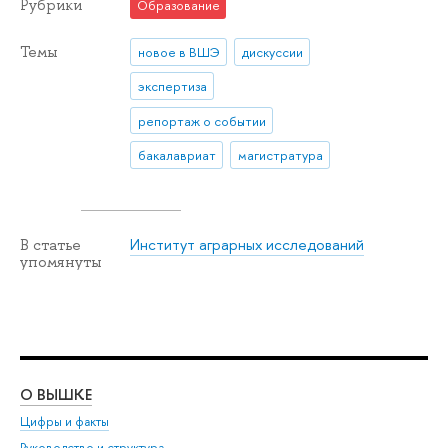
Рубрики
Образование
Темы
новое в ВШЭ
дискуссии
экспертиза
репортаж о событии
бакалавриат
магистратура
Институт аграрных исследований
В статье
упомянуты
О ВЫШКЕ
ОБ
Цифры и факты
Ли
Руководство и структура
Дов