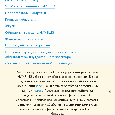
Устойчивое развитие в НИУ ВШЭ
Ол
Преподаватели и сотрудники
При
Корпуса и общежития
Вы
Закупки
При
Обращения граждан в НИУ ВШЭ
Ас
Фонд целевого капитала
До
Противодействие коррупции
Цен
Сведения о доходах, расходах, об имуществе и
Би
обязательствах имущественного характера
Об
Сведения об образовательной организации
Обр
Людям с ограниченными возможностями здоровья
Мы используем файлы cookies для улучшения работы сайта
Единая платежная страница
НИУ ВШЭ и большего удобства его использования. Более
подробную информацию об использовании файлов cookies
Работа в Вышке
можно найти
здесь
, наши правила обработки персональных
данных –
здесь
. Продолжая пользоваться сайтом, вы
✖
Редактору
подтверждаете, что были проинформированы об
© НИУ ВШЭ 1993–2026
Адреса и контакты
Условия использования
использовании файлов cookies сайтом НИУ ВШЭ и согласны
с нашими правилами обработки персональных данных. Вы
материалов
Политика конфиденциальности
Карта сайта
можете отключить файлы cookies в настройках Вашего
Шрифты HSE Sans и HSE Slab разработаны в
Школе дизайна НИУ ВШЭ
браузера.