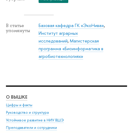
Базовая кафедра ГК «ЭкоНива»
,
В статье
упомянуты
Институт аграрных
исследований
,
Магистерская
программа «Биоинформатика в
агробиотехнологиях»
О ВЫШКЕ
ОБ
Цифры и факты
Ли
Руководство и структура
Дов
Устойчивое развитие в НИУ ВШЭ
Ол
Преподаватели и сотрудники
При