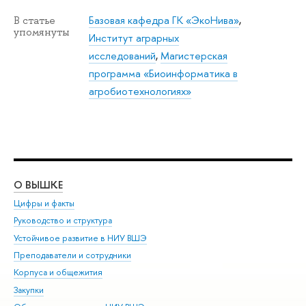
Базовая кафедра ГК «ЭкоНива»
,
В статье
упомянуты
Институт аграрных
исследований
,
Магистерская
программа «Биоинформатика в
агробиотехнологиях»
О ВЫШКЕ
ОБ
Цифры и факты
Ли
Руководство и структура
Дов
Устойчивое развитие в НИУ ВШЭ
Ол
Преподаватели и сотрудники
При
Корпуса и общежития
Вы
Закупки
При