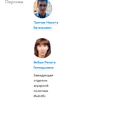
Персоны
Тымчик Никита
Евгеньевич
Янбых Рената
Геннадьевна
Заведующая
отделом
аграрной
политики
ИнАгИс