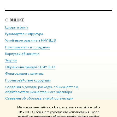
О ВЫШКЕ
ОБ
Цифры и факты
Ли
Руководство и структура
Дов
Устойчивое развитие в НИУ ВШЭ
Ол
Преподаватели и сотрудники
При
Корпуса и общежития
Вы
Закупки
При
Обращения граждан в НИУ ВШЭ
Ас
Фонд целевого капитала
До
Противодействие коррупции
Цен
Сведения о доходах, расходах, об имуществе и
Би
обязательствах имущественного характера
Об
Сведения об образовательной организации
Обр
Людям с ограниченными возможностями здоровья
Мы используем файлы cookies для улучшения работы сайта
Единая платежная страница
НИУ ВШЭ и большего удобства его использования. Более
подробную информацию об использовании файлов cookies