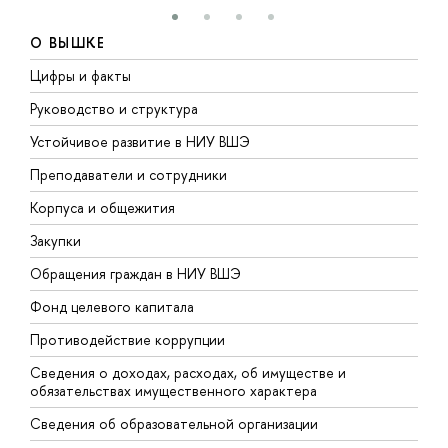
О ВЫШКЕ
Цифры и факты
Л
Руководство и структура
Д
Устойчивое развитие в НИУ ВШЭ
О
Преподаватели и сотрудники
П
Корпуса и общежития
В
Закупки
П
Обращения граждан в НИУ ВШЭ
А
Фонд целевого капитала
Д
Противодействие коррупции
Ц
Сведения о доходах, расходах, об имуществе и
Б
обязательствах имущественного характера
О
Сведения об образовательной организации
О