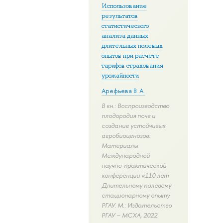
Использование
результатов
статистического
анализа данных
длительных полевых
опытов при расчете
тарифов страхования
урожайности
Арефьева В. А.
В кн.: Воспроизводство
плодородия почв и
создание устойчивых
агробиоценозов:
Материалы
Международной
научно-практической
конференции «110 лет
Длительному полевому
стационарному опыту
РГАУ. М.: Издательство
РГАУ – МСХА, 2022.