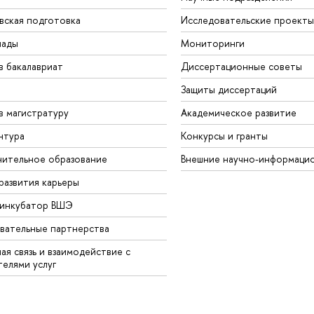
вская подготовка
Исследовательские проекты
иады
Мониторинги
в бакалавриат
Диссертационные советы
Защиты диссертаций
в магистратуру
Академическое развитие
нтура
Конкурсы и гранты
ительное образование
Внешние научно-информаци
развития карьеры
-инкубатор ВШЭ
вательные партнерства
ая связь и взаимодействие с
телями услуг