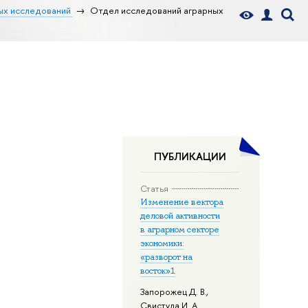
ых исследований
Отдел исследований аграрных
ПУБЛИКАЦИИ
Статья
Изменение вектора
деловой активности
в аграрном секторе
экономики:
«разворот на
восток»1
Запорожец Д. В.
,
Свистула И. А.