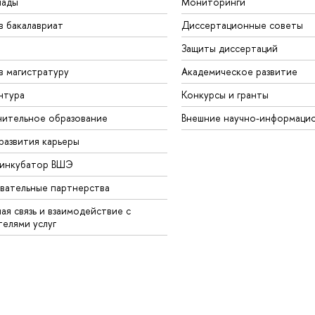
иады
Мониторинги
в бакалавриат
Диссертационные советы
Защиты диссертаций
в магистратуру
Академическое развитие
нтура
Конкурсы и гранты
ительное образование
Внешние научно-информаци
развития карьеры
-инкубатор ВШЭ
вательные партнерства
ая связь и взаимодействие с
телями услуг