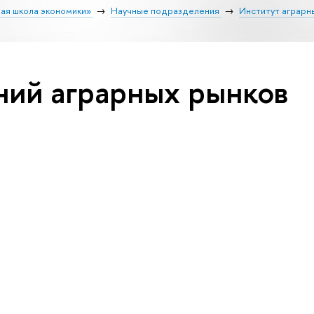
ая школа экономики»
Научные подразделения
Институт аграрн
ний аграрных рынков