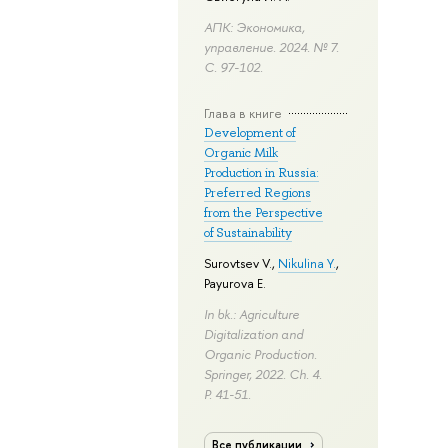
АПК: Экономика,
управление. 2024. № 7.
С. 97-102.
Глава в книге
Development of
Organic Milk
Production in Russia:
Preferred Regions
from the Perspective
of Sustainability
Surovtsev V.,
Nikulina Y.
,
Payurova E.
In bk.: Agriculture
Digitalization and
Organic Production.
Springer, 2022. Ch. 4.
P. 41-51.
Все публикации