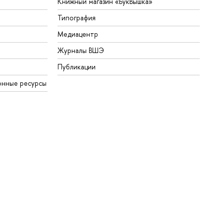
Книжный магазин «БукВышка»
Типография
Медиацентр
Журналы ВШЭ
Публикации
онные ресурсы